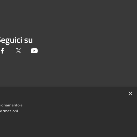
eguici su
Facebook
Twitter
Youtube
×
nzionamento e
nformazioni