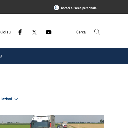
Accedi all'area personale
uici su
Cerca
a
i azioni