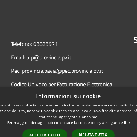
S
Telefono: 03825971
Email: urp@provincia.pv.it
Pec: provincia.pavia@pec.provincia.pv.it
Codice Univoco per Fatturazione Elettronica
(Fattura PA) UFYCZU
Informazioni sui cookie
web utilizza cookie tecnici e assimilati strettamente necessari al corretto fu
azione del sito, nonché un cookie tecnico analitico al solo fine di elaborare i
statistiche, aggregate e anonime.
Per maggiori dettagli, può consultare la cookie policy al seguente
link
RIFIUTA TUTTO
ACCETTA TUTTO