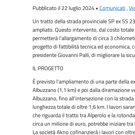
Pubblicato il 22 luglio 2024 •
Comunicati
,
Via
Un tratto della strada provinciale SP ex SS 2
ampliato. Questo intervento, dal costo totale
permetterà l'allargamento di circa 3 chilometr
progetto di fattibilità tecnica ed economica, c
presidente Giovanni Palli, di migliorare la sic
IL PROGETTO
È previsto l'ampliamento di una parte della e
Albuzzano (1,1 km) e poi dalla diramazione ver
Albuzzano, fino all'intersezione con la strada
lunghezza totale di oltre 1,6 km. I lavori saran
che riguarda il tratto tra Alperolo e la rotond
circa un milione di euro, potrebbe iniziare tra
La società Akno cofinanzierà i lavori con olt