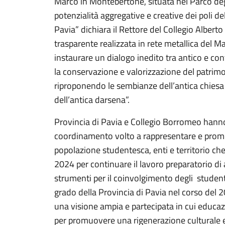
Marco in Montebertone, situata nel Parco deg
potenzialità aggregative e creative dei poli de
Pavia” dichiara il Rettore del Collegio Alberto
trasparente realizzata in rete metallica del 
instaurare un dialogo inedito tra antico e c
la conservazione e valorizzazione del patrimo
riproponendo le sembianze dell’antica chiesa
dell’antica darsena”.
Provincia di Pavia e Collegio Borromeo hanno 
coordinamento volto a rappresentare e promu
popolazione studentesca, enti e territorio che 
2024 per continuare il lavoro preparatorio di 
strumenti per il coinvolgimento degli student
grado della Provincia di Pavia nel corso del 2
una visione ampia e partecipata in cui educazi
per promuovere una rigenerazione culturale e 