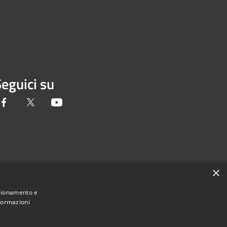
eguici su
Facebook
Twitter
Youtube
×
nzionamento e
nformazioni