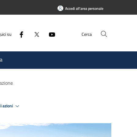
Accedi all'area personale
uici su
Cerca
a
razione
i azioni