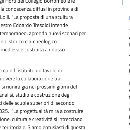
li Horti del Collegio Borromeo e le
lla conoscenza diffusi in provincia di
 Lolli. “La proposta di una scultura
Maestro Edoardo Tresoldi intende
ontemporaneo, aprendo nuovi scenari per
nio storico e archeologico
 medievale costruita a ridosso
quindi istituito un tavolo di
overe la collaborazione tra
si riunirà già nei prossimi giorni del
analisi, studio e costruzione degli
i delle scuole superiori di secondo
025. “La progettualità mira a costruire
one, cultura e creatività si intrecciano
territoriale. Siamo entusiasti di questa