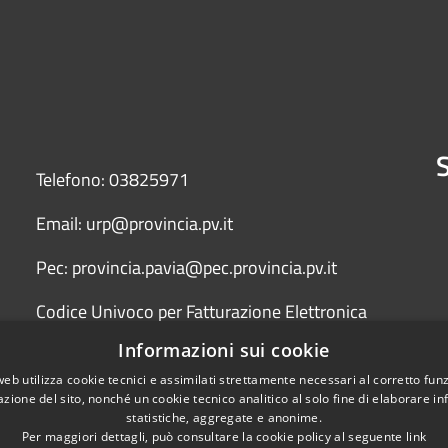
S
Telefono: 03825971
Email: urp@provincia.pv.it
Pec: provincia.pavia@pec.provincia.pv.it
Codice Univoco per Fatturazione Elettronica
(Fattura PA) UFYCZU
Informazioni sui cookie
web utilizza cookie tecnici e assimilati strettamente necessari al corretto fu
azione del sito, nonché un cookie tecnico analitico al solo fine di elaborare i
statistiche, aggregate e anonime.
Per maggiori dettagli, può consultare la cookie policy al seguente
link