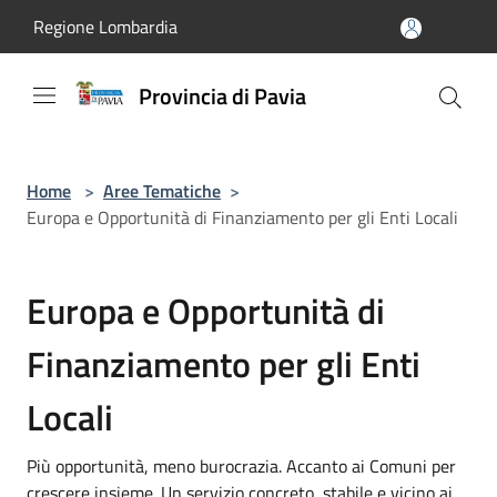
Salta al contenuto principale
Regione Lombardia
Provincia di Pavia
Home
>
Aree Tematiche
>
Europa e Opportunità di Finanziamento per gli Enti Locali
Europa e Opportunità di
Finanziamento per gli Enti
Locali
Più opportunità, meno burocrazia. Accanto ai Comuni per
crescere insieme. Un servizio concreto, stabile e vicino ai