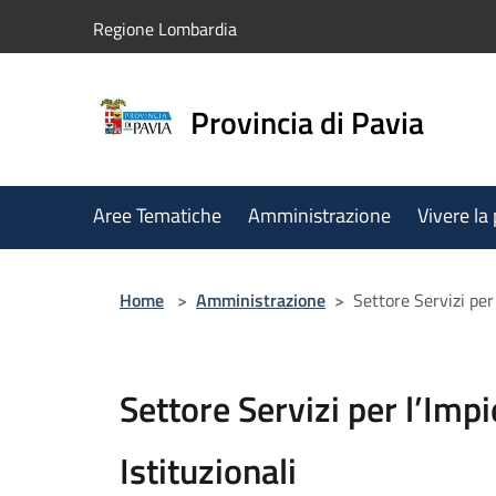
Salta al contenuto principale
Regione Lombardia
Provincia di Pavia
Aree Tematiche
Amministrazione
Vivere la
Home
>
Amministrazione
>
Settore Servizi per 
Settore Servizi per l’Impi
Istituzionali