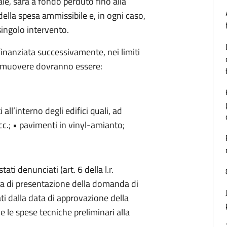
ale, sarà a fondo perduto fino alla
lla spesa ammissibile e, in ogni caso,
ingolo intervento.
finanziata successivamente, nei limiti
a rimuovere dovranno essere:
l’interno degli edifici quali, ad
c.; • pavimenti in vinyl-amianto;
ti denunciati (art. 6 della l.r.
ta di presentazione della domanda di
ti dalla data di approvazione della
e le spese tecniche preliminari alla