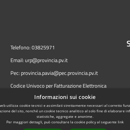
S
Telefono: 03825971
Email: urp@provincia.pv.it
Pec: provincia.pavia@pec.provincia.pv.it
Codice Univoco per Fatturazione Elettronica
(Fattura PA) UFYCZU
Informazioni sui cookie
web utilizza cookie tecnici e assimilati strettamente necessari al corretto fu
azione del sito, nonché un cookie tecnico analitico al solo fine di elaborare i
statistiche, aggregate e anonime.
Per maggiori dettagli, può consultare la cookie policy al seguente
link