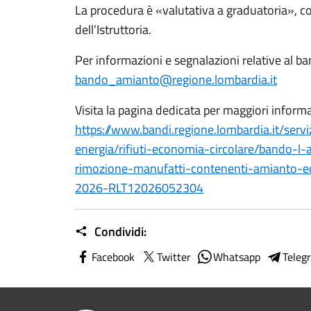
La procedura è «valutativa a graduatoria», co
dell’Istruttoria.
Per informazioni e segnalazioni relative al b
bando_amianto@regione.lombardia.it
Visita la pagina dedicata per maggiori informa
https://www.bandi.regione.lombardia.it/servi
energia/rifiuti-economia-circolare/bando-l-a
rimozione-manufatti-contenenti-amianto-edi
2026-RLT12026052304
Condividi:
Facebook
Twitter
Whatsapp
Teleg