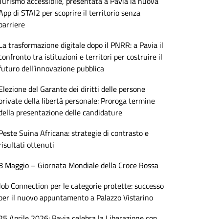
Turismo accessibile, presentata a Pavia la nuova
App di STAI2 per scoprire il territorio senza
barriere
La trasformazione digitale dopo il PNRR: a Pavia il
confronto tra istituzioni e territori per costruire il
futuro dell’innovazione pubblica
Elezione del Garante dei diritti delle persone
private della libertà personale: Proroga termine
della presentazione delle candidature
Peste Suina Africana: strategie di contrasto e
risultati ottenuti
8 Maggio – Giornata Mondiale della Croce Rossa
Job Connection per le categorie protette: successo
per il nuovo appuntamento a Palazzo Vistarino
25 Aprile 2026: Pavia celebra la Liberazione con