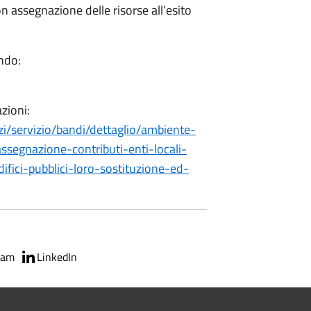
n assegnazione delle risorse all’esito
ando:
zioni:
zi/servizio/bandi/dettaglio/ambiente-
ssegnazione-contributi-enti-locali-
fici-pubblici-loro-sostituzione-ed-
ram
LinkedIn