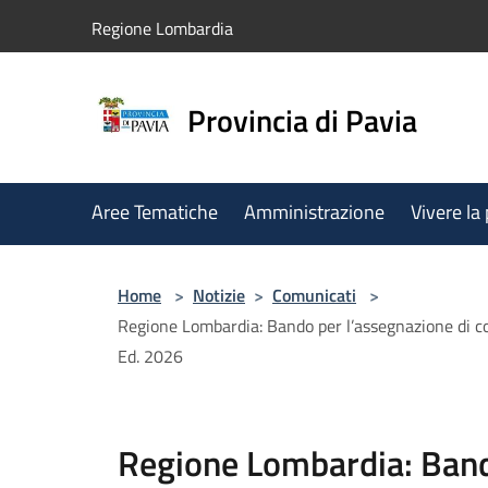
Salta al contenuto principale
Regione Lombardia
Provincia di Pavia
Aree Tematiche
Amministrazione
Vivere la
Home
>
Notizie
>
Comunicati
>
Regione Lombardia: Bando per l’assegnazione di cont
Ed. 2026
Regione Lombardia: Band