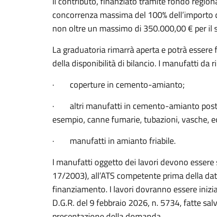
Il contributo, finanziato tramite fondo region
concorrenza massima del 100% dell’importo de
non oltre un massimo di 350.000,00 € per il s
La graduatoria rimarrà aperta e potrà essere 
della disponibilità di bilancio. I manufatti d
· coperture in cemento-amianto;
· altri manufatti in cemento-amianto posti al
esempio, canne fumarie, tubazioni, vasche, ec
· manufatti in amianto friabile.
I manufatti oggetto dei lavori devono essere sta
17/2003), all’ATS competente prima della da
finanziamento. I lavori dovranno essere inizia
D.G.R. del 9 febbraio 2026, n. 5734, fatte salv
presentazione della domanda.