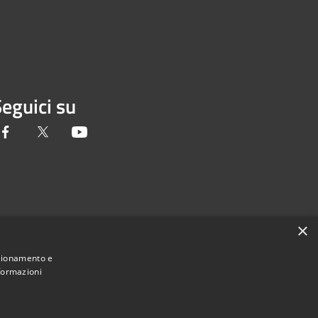
eguici su
Facebook
Twitter
Youtube
×
nzionamento e
nformazioni