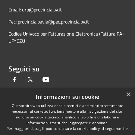
Email: urp@provincia.pv.it
Pec: provincia.pavia@pec.provincia.pv.it
Codice Univoco per Fatturazione Elettronica (Fattura PA)
UFYCZU
Seguici su
Facebook
Twitter
Youtube
×
Informazioni sui cookie
Questo sito web utilizza cookie tecnici e assimilati strettamente
RSS
Copyright © 2026 • Provincia di
necessari al corretto funzionamento e alla navigazione del sito,
Accessibilità
Pavia • Powered by
nonché un cookie tecnico analitico al solo fine di elaborare
Privacy
Municipium
Accesso
•
informazioni statistiche, aggregate e anonime.
Per maggiori dettagli, può consultare la cookie policy al seguente
link
Cookie
redazione