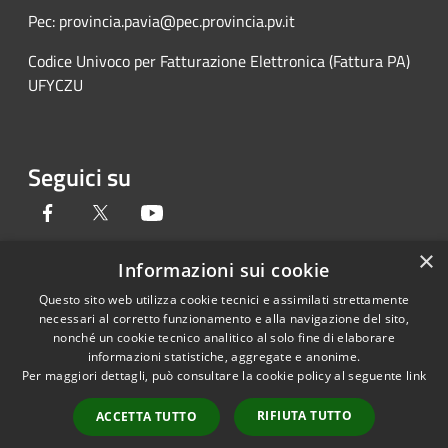
Pec: provincia.pavia@pec.provincia.pv.it
Codice Univoco per Fatturazione Elettronica (Fattura PA)
UFYCZU
Seguici su
Facebook
Twitter
Youtube
×
Informazioni sui cookie
Questo sito web utilizza cookie tecnici e assimilati strettamente
RSS
Copyright © 2026 • Provincia di
necessari al corretto funzionamento e alla navigazione del sito,
Accessibilità
Pavia • Powered by
nonché un cookie tecnico analitico al solo fine di elaborare
Privacy
Municipium
Accesso
•
informazioni statistiche, aggregate e anonime.
Per maggiori dettagli, può consultare la cookie policy al seguente
link
Cookie
redazione
Mappa del sito
RIFIUTA TUTTO
ACCETTA TUTTO
Credits