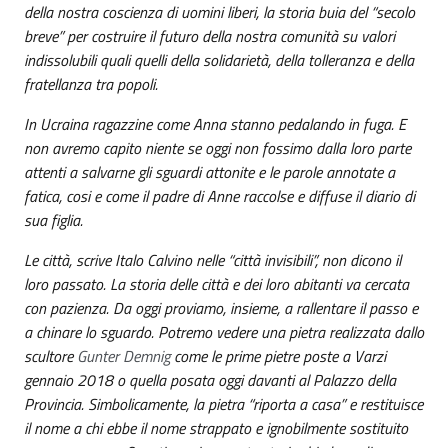
della nostra coscienza di uomini liberi, la storia buia del “secolo
breve” per costruire il futuro della nostra comunità su valori
indissolubili quali quelli della solidarietà, della tolleranza e della
fratellanza tra popoli.
In Ucraina ragazzine come Anna stanno pedalando in fuga. E
non avremo capito niente se oggi non fossimo dalla loro parte
attenti a salvarne gli sguardi attonite e le parole annotate a
fatica, cosi e come il padre di Anne raccolse e diffuse il diario di
sua figlia.
Le città, scrive Italo Calvino nelle “città invisibili”, non dicono il
loro passato. La storia delle città e dei loro abitanti va cercata
con pazienza. Da oggi proviamo, insieme, a rallentare il passo e
a chinare lo sguardo. Potremo vedere una pietra realizzata dallo
scultore
Gunter Demnig
come le prime pietre poste a Varzi
gennaio 2018 o quella posata oggi davanti al Palazzo della
Provincia. Simbolicamente, la pietra “riporta a casa” e restituisce
il nome a chi ebbe il nome strappato e ignobilmente sostituito