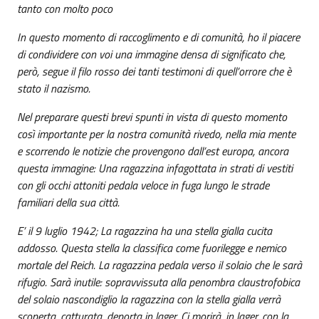
tanto con molto poco
In questo momento di raccoglimento e di comunità, ho il piacere
di condividere con voi una immagine densa di significato che,
però, segue il filo rosso dei tanti testimoni di quell’orrore che è
stato il nazismo.
Nel preparare questi brevi spunti in vista di questo momento
così importante per la nostra comunità rivedo, nella mia mente
e scorrendo le notizie che provengono dall’est europa, ancora
questa immagine: Una ragazzina infagottata in strati di vestiti
con gli occhi attoniti pedala veloce in fuga lungo le strade
familiari della sua città.
E’ il 9 luglio 1942; La ragazzina ha una stella gialla cucita
addosso. Questa stella la classifica come fuorilegge e nemico
mortale del Reich. La ragazzina pedala verso il solaio che le sarà
rifugio. Sarà inutile: sopravvissuta alla penombra claustrofobica
del solaio nascondiglio la ragazzina con la stella gialla verrà
scoperta, catturata, deporta in lager. Ci morirà, in lager, con la