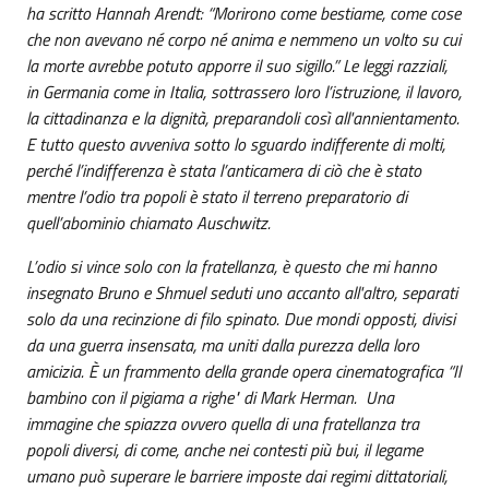
ha scritto Hannah Arendt: “Morirono come bestiame, come cose
che non avevano né corpo né anima e nemmeno un volto su cui
la morte avrebbe potuto apporre il suo sigillo.” Le leggi razziali,
in Germania come in Italia, sottrassero loro l’istruzione, il lavoro,
la cittadinanza e la dignità, preparandoli così all'annientamento.
E tutto questo avveniva sotto lo sguardo indifferente di molti,
perché l’indifferenza è stata l’anticamera di ciò che è stato
mentre l’odio tra popoli è stato il terreno preparatorio di
quell’abominio chiamato Auschwitz.
L’odio si vince solo con la fratellanza, è questo che mi hanno
insegnato Bruno e Shmuel seduti uno accanto all'altro, separati
solo da una recinzione di filo spinato. Due mondi opposti, divisi
da una guerra insensata, ma uniti dalla purezza della loro
amicizia. È un frammento della grande opera cinematografica “Il
bambino con il pigiama a righe" di Mark Herman. Una
immagine che spiazza ovvero quella di una fratellanza tra
popoli diversi, di come, anche nei contesti più bui, il legame
umano può superare le barriere imposte dai regimi dittatoriali,