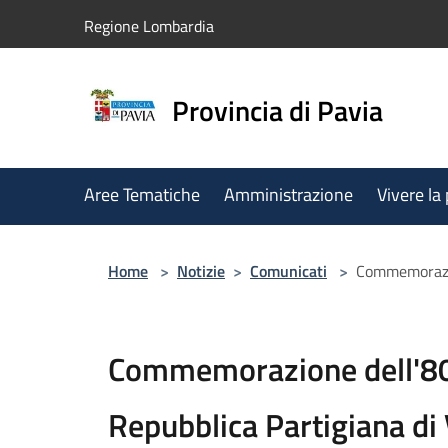
Salta al contenuto principale
Regione Lombardia
Provincia di Pavia
Aree Tematiche
Amministrazione
Vivere la
Home
>
Notizie
>
Comunicati
>
Commemorazion
Commemorazione dell'80°
Repubblica Partigiana di 