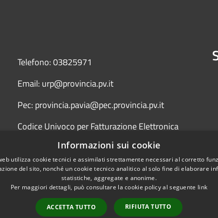
S
Telefono: 03825971
Email: urp@provincia.pv.it
Pec: provincia.pavia@pec.provincia.pv.it
Codice Univoco per Fatturazione Elettronica
(Fattura PA) UFYCZU
Informazioni sui cookie
web utilizza cookie tecnici e assimilati strettamente necessari al corretto fu
azione del sito, nonché un cookie tecnico analitico al solo fine di elaborare i
statistiche, aggregate e anonime.
Per maggiori dettagli, può consultare la cookie policy al seguente
link
RIFIUTA TUTTO
ACCETTA TUTTO
l sito
Copyright © 2026 • Provinci
Credits