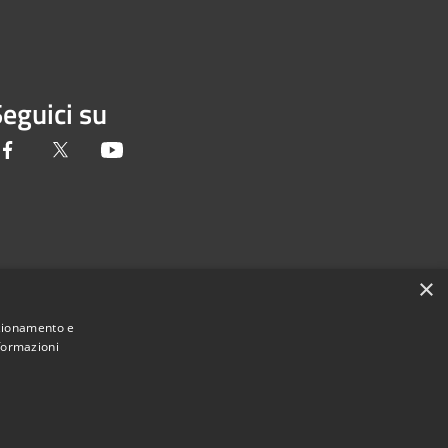
eguici su
Facebook
Twitter
Youtube
×
nzionamento e
nformazioni
Municipium
Accesso redazione
a di Pavia • Powered by
•