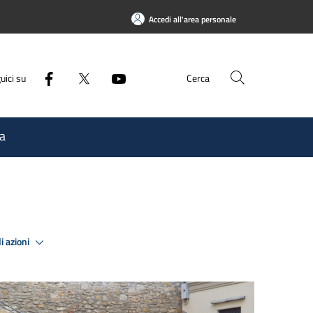
Accedi all'area personale
uici su
Cerca
a
i azioni