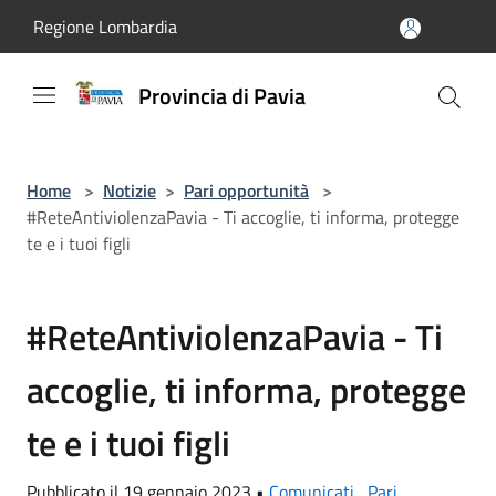
Salta al contenuto principale
Regione Lombardia
Provincia di Pavia
Home
>
Notizie
>
Pari opportunità
>
#ReteAntiviolenzaPavia - Ti accoglie, ti informa, protegge
te e i tuoi figli
#ReteAntiviolenzaPavia - Ti
accoglie, ti informa, protegge
te e i tuoi figli
Pubblicato il 19 gennaio 2023 •
Comunicati
,
Pari