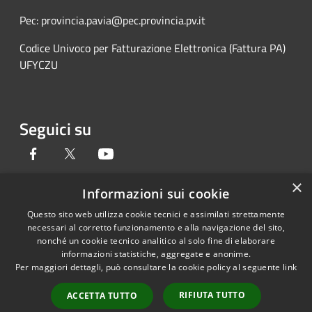
Pec: provincia.pavia@pec.provincia.pv.it
Codice Univoco per Fatturazione Elettronica (Fattura PA)
UFYCZU
Seguici su
Facebook
Twitter
Youtube
×
Informazioni sui cookie
Questo sito web utilizza cookie tecnici e assimilati strettamente
RSS
Copyright © 2026 • Provincia di
necessari al corretto funzionamento e alla navigazione del sito,
Accessibilità
Pavia • Powered by
nonché un cookie tecnico analitico al solo fine di elaborare
Privacy
Municipium
Accesso
•
informazioni statistiche, aggregate e anonime.
Per maggiori dettagli, può consultare la cookie policy al seguente
link
Cookie
redazione
Mappa del sito
RIFIUTA TUTTO
ACCETTA TUTTO
Credits