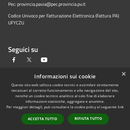
Pec: provincia.pavia@pec.provincia.pv.it
Codice Univoco per Fatturazione Elettronica (Fattura PA)
UFYCZU
Seguici su
Facebook
Twitter
Youtube
×
Informazioni sui cookie
Questo sito web utilizza cookie tecnici e assimilati strettamente
RSS
Copyright © 2026 • Provincia di
necessari al corretto funzionamento e alla navigazione del sito,
Accessibilità
Pavia • Powered by
nonché un cookie tecnico analitico al solo fine di elaborare
Privacy
Municipium
Accesso
•
informazioni statistiche, aggregate e anonime.
Per maggiori dettagli, può consultare la cookie policy al seguente
link
Cookie
redazione
Mappa del sito
RIFIUTA TUTTO
ACCETTA TUTTO
Credits