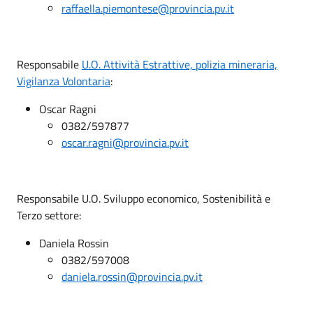
raffaella.piemontese@provincia.pv.it
Responsabile
U.O. Attività Estrattive, polizia mineraria,
Vigilanza Volontaria
:
Oscar Ragni
0382/597877
oscar.ragni@provincia.pv.it
Responsabile U.O. Sviluppo economico, Sostenibilità e
Terzo settore:
Daniela Rossin
0382/597008
daniela.rossin@provincia.pv.it