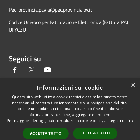
Pec: provincia.pavia@pec.provincia.pv.it
Codice Univoco per Fatturazione Elettronica (Fattura PA)
UFYCZU
Seguici su
Facebook
Twitter
Youtube
×
Informazioni sui cookie
Questo sito web utilizza cookie tecnici e assimilati strettamente
RSS
Copyright © 2026 • Provincia di
necessari al corretto funzionamento e alla navigazione del sito,
Accessibilità
Pavia • Powered by
nonché un cookie tecnico analitico al solo fine di elaborare
Privacy
Municipium
Accesso
•
informazioni statistiche, aggregate e anonime.
Per maggiori dettagli, può consultare la cookie policy al seguente
link
Cookie
redazione
Mappa del sito
RIFIUTA TUTTO
ACCETTA TUTTO
Credits