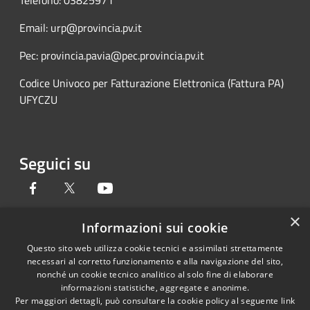
Telefono: 03825971
Email: urp@provincia.pv.it
Pec: provincia.pavia@pec.provincia.pv.it
Codice Univoco per Fatturazione Elettronica (Fattura PA)
UFYCZU
Seguici su
Facebook
Twitter
Youtube
×
Informazioni sui cookie
Questo sito web utilizza cookie tecnici e assimilati strettamente
RSS
Copyright © 2026 • Provincia di
necessari al corretto funzionamento e alla navigazione del sito,
Accessibilità
Pavia • Powered by
nonché un cookie tecnico analitico al solo fine di elaborare
Privacy
Municipium
Accesso
•
informazioni statistiche, aggregate e anonime.
Per maggiori dettagli, può consultare la cookie policy al seguente
link
Cookie
redazione