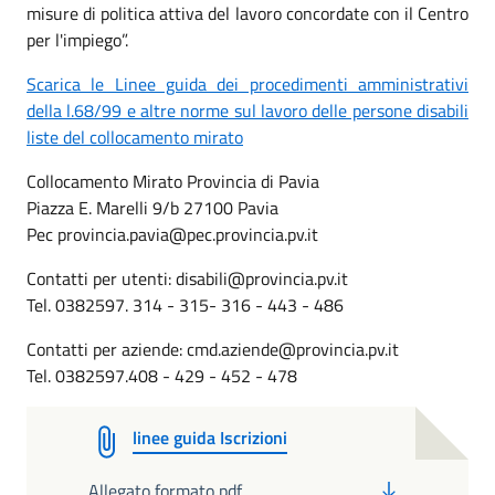
misure di politica attiva del lavoro concordate con il Centro
per l'impiego”.
Scarica le Linee guida dei procedimenti amministrativi
della l.68/99 e altre norme sul lavoro delle persone disabili
liste del collocamento mirato
Collocamento Mirato
Provincia di Pavia
Piazza E. Marelli 9/b
27100 Pavia
Pec
provincia.pavia@pec.provincia.pv.it
Contatti per utenti:
disabili@provincia.pv.it
Tel. 0382597. 314
-
315
-
316
-
443
-
486
Contatti per aziende:
cmd.aziende@provincia.pv.it
Tel. 0382597
.
408
-
429
-
452
-
478
linee guida Iscrizioni
PDF
Allegato formato pdf