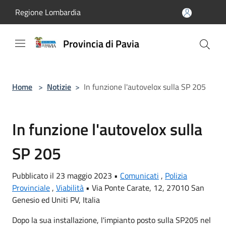
Salta al contenuto principale
Regione Lombardia
Provincia di Pavia
Home
>
Notizie
>
In funzione l'autovelox sulla SP 205
In funzione l'autovelox sulla
SP 205
Pubblicato il 23 maggio 2023 •
Comunicati
,
Polizia
Provinciale
,
Viabilità
•
Via Ponte Carate, 12, 27010 San
Genesio ed Uniti PV, Italia
Dopo la sua installazione, l'impianto posto sulla SP205 nel