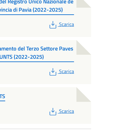
o del Registro Unico Nazionale de
vincia di Pavia (2022-2025)
PDF
Scarica
damento del Terzo Settore Paves
io RUNTS (2022-2025)
PDF
Scarica
NTS
PDF
Scarica