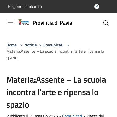
Salta al contenuto principale
Regione Lombardia
Provincia di Pavia
Home
>
Notizie
>
Comunicati
>
Materia:Assente – La scuola incontra l’arte e ripensa lo
spazio
Materia:Assente – La scuola
incontra l’arte e ripensa lo
spazio
Pubblicato il 29 maggio 2025 •
Comunicati
•
Piazza del