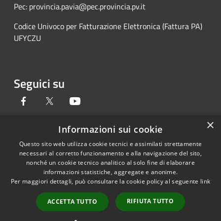
Pec: provincia.pavia@pec.provincia.pv.it
Codice Univoco per Fatturazione Elettronica (Fattura PA)
UFYCZU
Seguici su
Facebook
Twitter
Youtube
×
Informazioni sui cookie
Questo sito web utilizza cookie tecnici e assimilati strettamente
RSS
Copyright © 2026 • Provincia di
necessari al corretto funzionamento e alla navigazione del sito,
Accessibilità
Pavia • Powered by
nonché un cookie tecnico analitico al solo fine di elaborare
Privacy
Municipium
Accesso
•
informazioni statistiche, aggregate e anonime.
Per maggiori dettagli, può consultare la cookie policy al seguente
link
Cookie
redazione
Mappa del sito
RIFIUTA TUTTO
ACCETTA TUTTO
Credits