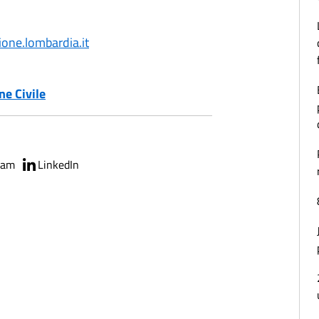
one.lombardia.it
ne Civile
ram
LinkedIn