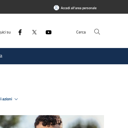
Accedi all'area personale
uici su
Cerca
a
i azioni