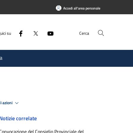
Accedi all'area personale
uici su
Cerca
a
i azioni
Notizie correlate
Convocazione del Consiglio Provinciale del