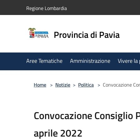
Salta al contenuto principale
Regione Lombardia
Provincia di Pavia
Aree Tematiche
Amministrazione
Vivere la
Home
>
Notizie
>
Politica
>
Convocazione Cons
Convocazione Consiglio P
aprile 2022