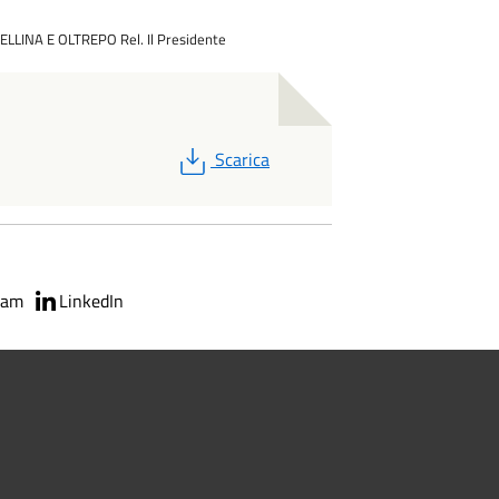
MELLINA E OLTREPO
Rel. Il Presidente
PDF
Scarica
ram
LinkedIn