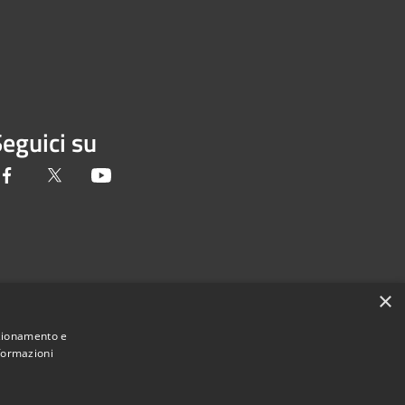
eguici su
Facebook
Twitter
Youtube
×
nzionamento e
nformazioni