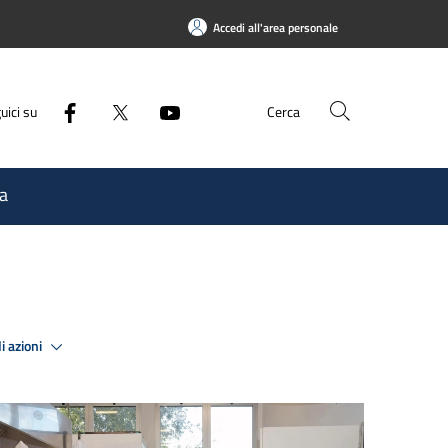
Accedi all'area personale
uici su
Cerca
a
i azioni