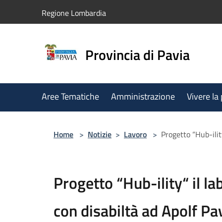
Salta al contenuto principale
Regione Lombardia
Provincia di Pavia
Aree Tematiche
Amministrazione
Vivere la
Home
>
Notizie
>
Lavoro
>
Progetto “Hub-ilit
Progetto “Hub-ility“ il la
con disabiltà ad Apolf Pa