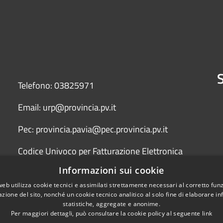
S
Telefono: 03825971
Email: urp@provincia.pv.it
Pec: provincia.pavia@pec.provincia.pv.it
Codice Univoco per Fatturazione Elettronica
(Fattura PA) UFYCZU
Informazioni sui cookie
web utilizza cookie tecnici e assimilati strettamente necessari al corretto fu
azione del sito, nonché un cookie tecnico analitico al solo fine di elaborare i
statistiche, aggregate e anonime.
Per maggiori dettagli, può consultare la cookie policy al seguente
link