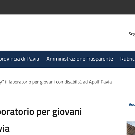
Seg
 provincia di Pavia
Amministrazione Trasparente
Rubric
y“ il laboratorio per giovani con disabiltà ad Apolf Pavia
Ved
boratorio per giovani
via