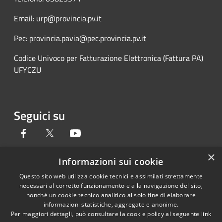
Email: urp@provincia.pv.it
Pec: provincia.pavia@pec.provincia.pv.it
Codice Univoco per Fatturazione Elettronica (Fattura PA)
UFYCZU
Seguici su
Facebook
Twitter
Youtube
×
Informazioni sui cookie
Questo sito web utilizza cookie tecnici e assimilati strettamente
RSS
Copyright © 2026 • Provincia di
necessari al corretto funzionamento e alla navigazione del sito,
Accessibilità
Pavia • Powered by
nonché un cookie tecnico analitico al solo fine di elaborare
Privacy
Municipium
Accesso
•
informazioni statistiche, aggregate e anonime.
Per maggiori dettagli, può consultare la cookie policy al seguente
link
Cookie
redazione