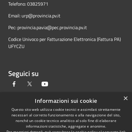
Telefono: 03825971
Email: urp@provincia.pv.it
Pec: provincia.pavia@pec.provincia.pv.it
Codice Univoco per Fatturazione Elettronica (Fattura PA)
UFYCZU
Seguici su
Facebook
Twitter
Youtube
×
Informazioni sui cookie
Questo sito web utilizza cookie tecnici e assimilati strettamente
RSS
Copyright © 2026 • Provincia di
necessari al corretto funzionamento e alla navigazione del sito,
Accessibilità
Pavia • Powered by
nonché un cookie tecnico analitico al solo fine di elaborare
Privacy
Municipium
Accesso
•
informazioni statistiche, aggregate e anonime.
Per maggiori dettagli, può consultare la cookie policy al seguente
link