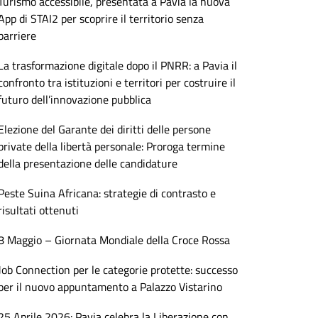
Turismo accessibile, presentata a Pavia la nuova
App di STAI2 per scoprire il territorio senza
barriere
La trasformazione digitale dopo il PNRR: a Pavia il
confronto tra istituzioni e territori per costruire il
futuro dell’innovazione pubblica
Elezione del Garante dei diritti delle persone
private della libertà personale: Proroga termine
della presentazione delle candidature
Peste Suina Africana: strategie di contrasto e
risultati ottenuti
8 Maggio – Giornata Mondiale della Croce Rossa
Job Connection per le categorie protette: successo
per il nuovo appuntamento a Palazzo Vistarino
25 Aprile 2026: Pavia celebra la Liberazione con