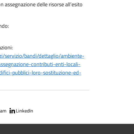
n assegnazione delle risorse all’esito
ando:
zioni:
zi/servizio/bandi/dettaglio/ambiente-
ssegnazione-contributi-enti-locali-
fici-pubblici-loro-sostituzione-ed-
ram
LinkedIn