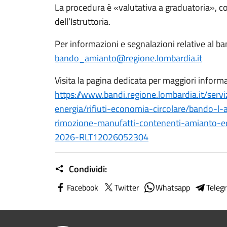
La procedura è «valutativa a graduatoria», co
dell’Istruttoria.
Per informazioni e segnalazioni relative al b
bando_amianto@regione.lombardia.it
Visita la pagina dedicata per maggiori informa
https://www.bandi.regione.lombardia.it/servi
energia/rifiuti-economia-circolare/bando-l-a
rimozione-manufatti-contenenti-amianto-edi
2026-RLT12026052304
Condividi:
Facebook
Twitter
Whatsapp
Teleg