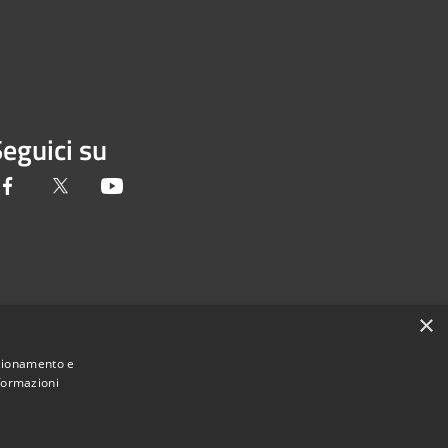
eguici su
Facebook
Twitter
Youtube
×
nzionamento e
nformazioni