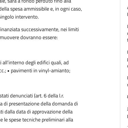
ale, sarà a fondo perduto fino alla
lla spesa ammissibile e, in ogni caso,
ingolo intervento.
finanziata successivamente, nei limiti
a rimuovere dovranno essere:
l’interno degli edifici quali, ad
c.; • pavimenti in vinyl-amianto;
ti denunciati (art. 6 della l.r.
ta di presentazione della domanda di
ti dalla data di approvazione della
e le spese tecniche preliminari alla