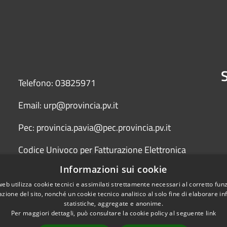
S
Telefono: 03825971
Email: urp@provincia.pv.it
Pec: provincia.pavia@pec.provincia.pv.it
Codice Univoco per Fatturazione Elettronica
(Fattura PA) UFYCZU
Informazioni sui cookie
web utilizza cookie tecnici e assimilati strettamente necessari al corretto fu
azione del sito, nonché un cookie tecnico analitico al solo fine di elaborare i
statistiche, aggregate e anonime.
Per maggiori dettagli, può consultare la cookie policy al seguente
link