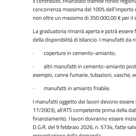
Il contributo, finanziato tramite fondo region
concorrenza massima del 100% dell’importo de
non oltre un massimo di 350.000,00 € per il s
La graduatoria rimarrà aperta e potrà essere 
della disponibilità di bilancio. I manufatti d
· coperture in cemento-amianto;
· altri manufatti in cemento-amianto posti al
esempio, canne fumarie, tubazioni, vasche, ec
· manufatti in amianto friabile.
I manufatti oggetto dei lavori devono essere sta
17/2003), all’ATS competente prima della da
finanziamento. I lavori dovranno essere inizia
D.G.R. del 9 febbraio 2026, n. 5734, fatte salv
presentazione della domanda.