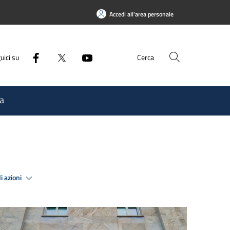
Accedi all'area personale
uici su
Cerca
a
i azioni