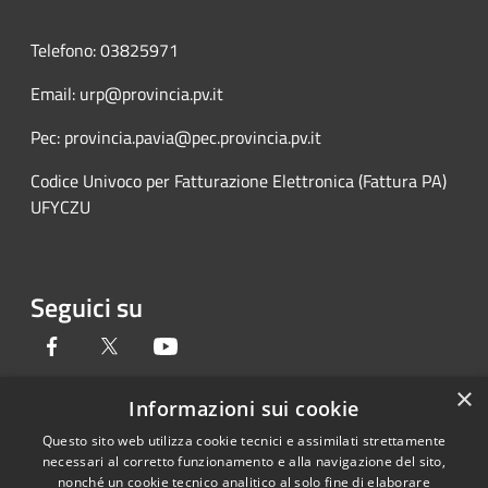
Telefono: 03825971
Email: urp@provincia.pv.it
Pec: provincia.pavia@pec.provincia.pv.it
Codice Univoco per Fatturazione Elettronica (Fattura PA)
UFYCZU
Seguici su
Facebook
Twitter
Youtube
×
Informazioni sui cookie
Questo sito web utilizza cookie tecnici e assimilati strettamente
RSS
Copyright © 2026 • Provincia di
necessari al corretto funzionamento e alla navigazione del sito,
Accessibilità
Pavia • Powered by
nonché un cookie tecnico analitico al solo fine di elaborare