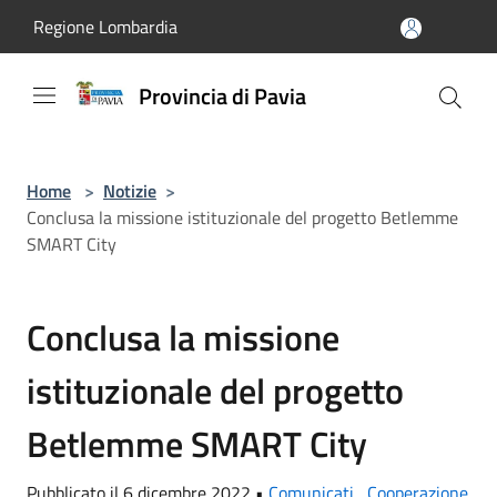
Salta al contenuto principale
Regione Lombardia
Provincia di Pavia
Home
>
Notizie
>
Conclusa la missione istituzionale del progetto Betlemme
SMART City
Conclusa la missione
istituzionale del progetto
Betlemme SMART City
Pubblicato il 6 dicembre 2022 •
Comunicati
,
Cooperazione