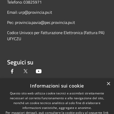
Telefono: 03825971
Email: urp@provincia.pv.it
Pec: provincia.pavia@pec.provincia.pv.it
Codice Univoco per Fatturazione Elettronica (Fattura PA)
UFYCZU
Seguici su
Facebook
Twitter
Youtube
×
Informazioni sui cookie
Questo sito web utilizza cookie tecnici e assimilati strettamente
RSS
Copyright © 2026 • Provincia di
necessari al corretto funzionamento e alla navigazione del sito,
Accessibilità
Pavia • Powered by
nonché un cookie tecnico analitico al solo fine di elaborare
Privacy
Municipium
Accesso
•
informazioni statistiche, aggregate e anonime.
Per maggiori dettagli, può consultare la cookie policy al seguente
link