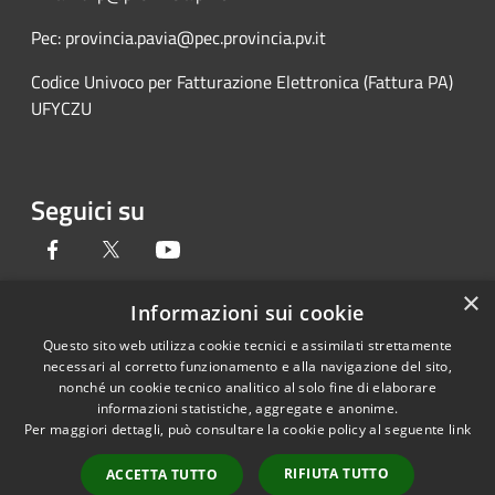
Pec: provincia.pavia@pec.provincia.pv.it
Codice Univoco per Fatturazione Elettronica (Fattura PA)
UFYCZU
Seguici su
Facebook
Twitter
Youtube
×
Informazioni sui cookie
Questo sito web utilizza cookie tecnici e assimilati strettamente
RSS
Copyright © 2026 • Provincia di
necessari al corretto funzionamento e alla navigazione del sito,
Accessibilità
Pavia • Powered by
nonché un cookie tecnico analitico al solo fine di elaborare
Privacy
Municipium
Accesso
•
informazioni statistiche, aggregate e anonime.
Per maggiori dettagli, può consultare la cookie policy al seguente
link
Cookie
redazione
Mappa del sito
RIFIUTA TUTTO
ACCETTA TUTTO
Credits