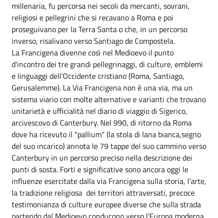
millenaria, fu percorsa nei secoli da mercanti, sovrani,
religiosi e pellegrini che si recavano a Roma e poi
proseguivano per la Terra Santa o che, in un percorso
inverso, risalivano verso Santiago de Compostela.
La Francigena divenne così nel Medioevo il punto
d'incontro dei tre grandi pellegrinaggi, di culture, emblemi
e linguaggi dell'Occidente cristiano (Roma, Santiago,
Gerusalemme). La Via Francigena non è una via, ma un
sistema viario con molte alternative e varianti che trovano
unitarietà e ufficialità nel diario di viaggio di Sigerico,
arcivescovo di Canterbury. Nel 990, di ritorno da Roma
dove ha ricevuto il "pallium" (la stola di lana bianca,segno
del suo incarico) annota le 79 tappe del suo cammino verso
Canterbury in un percorso preciso nella descrizione dei
punti di sosta. Forti e significative sono ancora oggi le
influenze esercitate dalla via Francigena sulla storia, l'arte,
la tradizione religiosa dei territori attraversati, precoce
testimonianza di culture europee diverse che sulla strada
partendo dal Medioevo conducono verso l'Europa moderna.