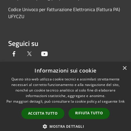
Codice Univoco per Fatturazione Elettronica (Fattura PA)
UFYCZU
Seguici su
Facebook
Twitter
Youtube
×
Informazioni sui cookie
Questo sito web utilizza cookie tecnici e assimilati strettamente
RSS
Copyright © 2026 • Provincia di
necessari al corretto funzionamento e alla navigazione del sito,
Accessibilità
Pavia • Powered by
nonché un cookie tecnico analitico al solo fine di elaborare
Privacy
Municipium
Accesso
•
informazioni statistiche, aggregate e anonime.
Per maggiori dettagli, può consultare la cookie policy al seguente
link
Cookie
redazione
Mappa del sito
RIFIUTA TUTTO
ACCETTA TUTTO
Credits
Link accessibilità
MOSTRA DETTAGLI