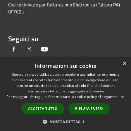
Codice Univoco per Fatturazione Elettronica (Fattura PA)
UFYCZU
Seguici su
Facebook
Twitter
Youtube
×
Informazioni sui cookie
Questo sito web utilizza cookie tecnici e assimilati strettamente
RSS
Copyright © 2026 • Provincia di
necessari al corretto funzionamento e alla navigazione del sito,
Accessibilità
Pavia • Powered by
nonché un cookie tecnico analitico al solo fine di elaborare
Privacy
Municipium
Accesso
•
informazioni statistiche, aggregate e anonime.
Per maggiori dettagli, può consultare la cookie policy al seguente
link
Cookie
redazione
Mappa del sito
RIFIUTA TUTTO
ACCETTA TUTTO
Credits
Link accessibilità
MOSTRA DETTAGLI