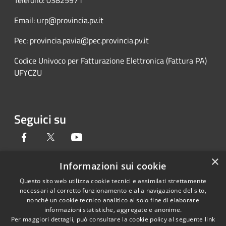
Telefono: 03825971
Email: urp@provincia.pv.it
Pec: provincia.pavia@pec.provincia.pv.it
Codice Univoco per Fatturazione Elettronica (Fattura PA)
UFYCZU
Seguici su
Facebook
Twitter
Youtube
×
Informazioni sui cookie
Questo sito web utilizza cookie tecnici e assimilati strettamente
RSS
Copyright © 2026 • Provincia di
necessari al corretto funzionamento e alla navigazione del sito,
Accessibilità
Pavia • Powered by
nonché un cookie tecnico analitico al solo fine di elaborare
Privacy
Municipium
Accesso
•
informazioni statistiche, aggregate e anonime.
Per maggiori dettagli, può consultare la cookie policy al seguente
link
Cookie
redazione