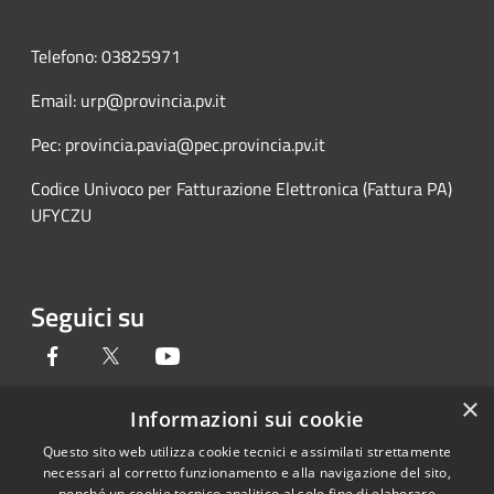
Telefono: 03825971
Email: urp@provincia.pv.it
Pec: provincia.pavia@pec.provincia.pv.it
Codice Univoco per Fatturazione Elettronica (Fattura PA)
UFYCZU
Seguici su
Facebook
Twitter
Youtube
×
Informazioni sui cookie
Questo sito web utilizza cookie tecnici e assimilati strettamente
RSS
Copyright © 2026 • Provincia di
necessari al corretto funzionamento e alla navigazione del sito,
Accessibilità
Pavia • Powered by
nonché un cookie tecnico analitico al solo fine di elaborare