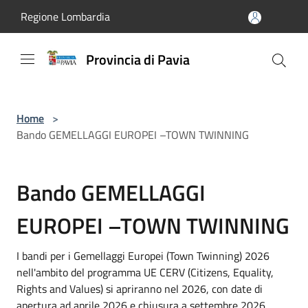
Salta al contenuto principale
Regione Lombardia
Provincia di Pavia
Home
>
Bando GEMELLAGGI EUROPEI –TOWN TWINNING
Bando GEMELLAGGI
EUROPEI –TOWN TWINNING
I bandi per i Gemellaggi Europei (Town Twinning) 2026
nell'ambito del programma UE CERV (Citizens, Equality,
Rights and Values) si apriranno nel 2026, con date di
apertura ad aprile 2026 e chiusura a settembre 2026,