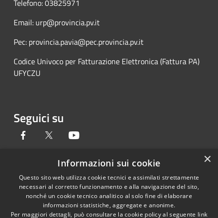
Telefono: 03825971
Email: urp@provincia.pv.it
Pec: provincia.pavia@pec.provincia.pv.it
Codice Univoco per Fatturazione Elettronica (Fattura PA)
UFYCZU
Seguici su
Facebook
Twitter
Youtube
×
Informazioni sui cookie
Questo sito web utilizza cookie tecnici e assimilati strettamente
RSS
Copyright © 2026 • Provincia di
necessari al corretto funzionamento e alla navigazione del sito,
Accessibilità
Pavia • Powered by
nonché un cookie tecnico analitico al solo fine di elaborare
Privacy
Municipium
Accesso
•
informazioni statistiche, aggregate e anonime.
Per maggiori dettagli, può consultare la cookie policy al seguente
link
Cookie
redazione