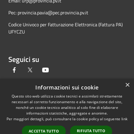
Email: urp@provincia.pv.it
Pec: provincia.pavia@pec.provincia.pv.it
Codice Univoco per Fatturazione Elettronica (Fattura PA)
UFYCZU
Seguici su
Facebook
Twitter
Youtube
×
Informazioni sui cookie
Questo sito web utilizza cookie tecnici e assimilati strettamente
RSS
Copyright © 2026 • Provincia di
necessari al corretto funzionamento e alla navigazione del sito,
Accessibilità
Pavia • Powered by
nonché un cookie tecnico analitico al solo fine di elaborare
Privacy
Municipium
Accesso
•
informazioni statistiche, aggregate e anonime.
Per maggiori dettagli, può consultare la cookie policy al seguente
link
Cookie
redazione
Mappa del sito
RIFIUTA TUTTO
ACCETTA TUTTO