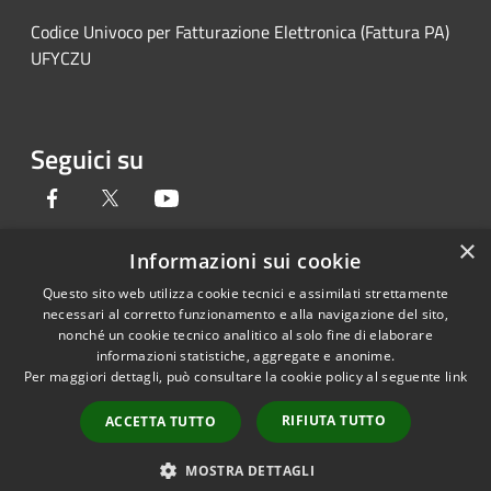
Codice Univoco per Fatturazione Elettronica (Fattura PA)
UFYCZU
Seguici su
Facebook
Twitter
Youtube
×
Informazioni sui cookie
Questo sito web utilizza cookie tecnici e assimilati strettamente
RSS
Copyright © 2026 • Provincia di
necessari al corretto funzionamento e alla navigazione del sito,
Accessibilità
Pavia • Powered by
nonché un cookie tecnico analitico al solo fine di elaborare
Privacy
Municipium
Accesso
•
informazioni statistiche, aggregate e anonime.
Per maggiori dettagli, può consultare la cookie policy al seguente
link
Cookie
redazione
Mappa del sito
RIFIUTA TUTTO
ACCETTA TUTTO
Credits
Link accessibilità
MOSTRA DETTAGLI