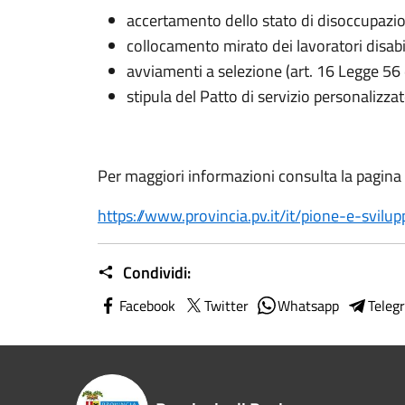
accertamento dello stato di disoccupazi
collocamento mirato dei lavoratori disabil
avviamenti a selezione (art. 16 Legge 56 
stipula del Patto di servizio personalizzat
Per maggiori informazioni consulta la pagina
https://www.provincia.pv.it/it/p
ione-e-svilu
Condividi:
Facebook
Twitter
Whatsapp
Teleg