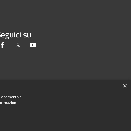
eguici su
Facebook
Twitter
Youtube
×
nzionamento e
nformazioni
Municipium
Accesso redazione
a di Pavia • Powered by
•