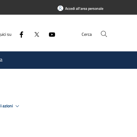
Accedi all'area personale
uici su
Cerca
a
i azioni