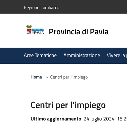
Salta al contenuto principale
Regione Lombardia
Provincia di Pavia
Aree Tematiche
Amministrazione
Vivere la
Home
>
Centri per l'impiego
Centri per l'impiego
Ultimo aggiornamento
: 24 luglio 2024, 15: