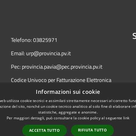
S
Telefono: 03825971
Email: urp@provincia.pv.it
Pec: provincia.pavia@pec.provincia.pv.it
Codice Univoco per Fatturazione Elettronica
(Fattura PA) UFYCZU
Informazioni sui cookie
web utilizza cookie tecnici e assimilati strettamente necessari al corretto fu
azione del sito, nonché un cookie tecnico analitico al solo fine di elaborare i
statistiche, aggregate e anonime.
Per maggiori dettagli, può consultare la cookie policy al seguente
link
RIFIUTA TUTTO
ACCETTA TUTTO
l sito
Copyright © 2026 • Provinci
Credits