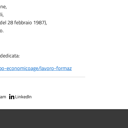
one,
i,
del 28 febbraio 1987),
o.
 dedicata:
ppo-economico
age/lavoro-formaz
ram
LinkedIn