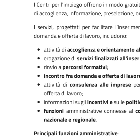
I Centri per l'impiego offrono in modo gratuit
di accoglienza, informazione, preselezione, o
I servizi, progettati per facilitare l’inserim
domanda e offerta di lavoro, includono:
attività di
accoglienza e orientamento al
erogazione di
servizi finalizzati all'ins
rinvio a
percorsi formativi
;
incontro fra domanda e offerta di lavor
attività di
consulenza alle imprese
per
offerta di lavoro;
informazioni sugli
incentivi
e
sulle
polit
funzioni
amministrative connesse al
c
nazionale e regionale
.
Principali funzioni amministrative
: