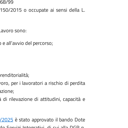
 L68/99
 150/2015 o occupate ai sensi della L.
l Lavoro sono:
co e all’avvio del percorso;
enditorialità;
oro, per i lavoratori a rischio di perdita
azione;
 di rilevazione di attitudini, capacità e
2/2025
è stato approvato il bando Dote
o Servizi Integrativi, di cui alla DGR n.