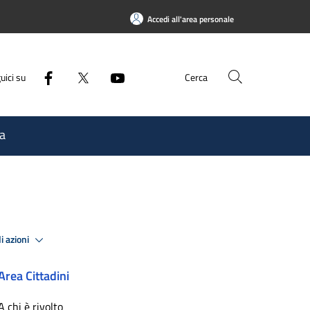
Accedi all'area personale
uici su
Cerca
a
i azioni
Area Cittadini
A chi è rivolto