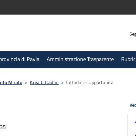
Seg
 provincia di Pavia
Amministrazione Trasparente
Rubric
nto Mirato
>
Area Cittadini
>
Cittadini - Opportunità
Ved
:35