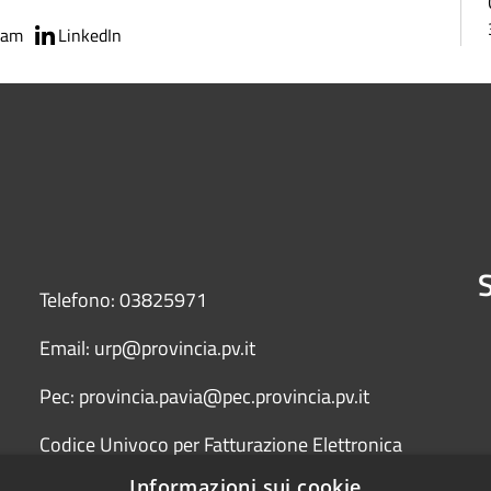
ram
LinkedIn
S
Telefono: 03825971
Email: urp@provincia.pv.it
Pec: provincia.pavia@pec.provincia.pv.it
Codice Univoco per Fatturazione Elettronica
(Fattura PA) UFYCZU
Informazioni sui cookie