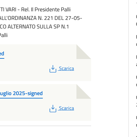
RI - Rel. Il Presidente Palli
LL'ORDINANZA N. 221 DEL 27-05-
ICO ALTERNATO SULLA SP N.1
alli
ed
PDF
Scarica
 luglio 2025-signed
PDF
Scarica