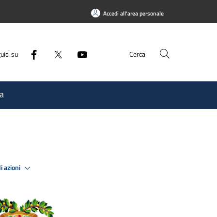
Accedi all'area personale
uici su
Cerca
a
i azioni