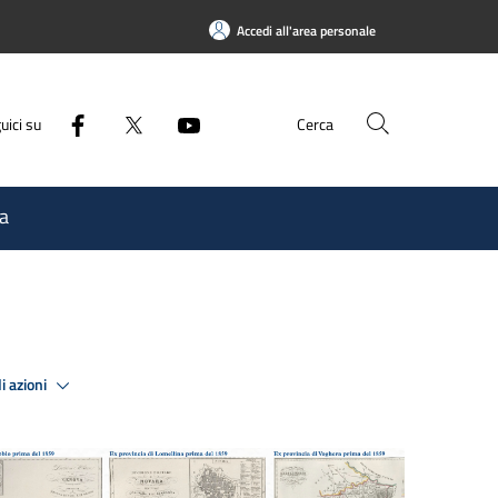
Accedi all'area personale
uici su
Cerca
a
i azioni