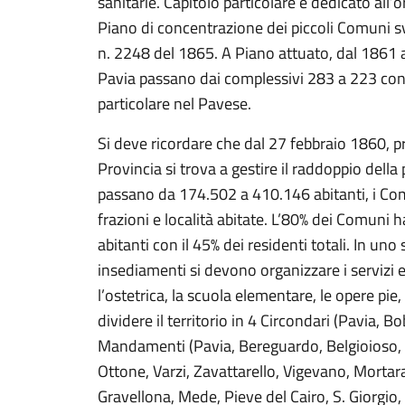
sanitarie. Capitolo particolare è dedicato all
Piano di concentrazione dei piccoli Comuni s
n. 2248 del 1865. A Piano attuato, dal 1861 a
Pavia passano dai complessivi 283 a 223 con 
particolare nel Pavese.
Si deve ricordare che dal 27 febbraio 1860, p
Provincia si trova a gestire il raddoppio della 
passano da 174.502 a 410.146 abitanti, i Co
frazioni e località abitate. L’80% dei Comuni 
abitanti con il 45% dei residenti totali. In uno 
insediamenti si devono organizzare i servizi e
l’ostetrica, la scuola elementare, le opere pie, l’
dividere il territorio in 4 Circondari (Pavia, 
Mandamenti (Pavia, Bereguardo, Belgioioso, 
Ottone, Varzi, Zavattarello, Vigevano, Mortar
Gravellona, Mede, Pieve del Cairo, S. Giorgio,