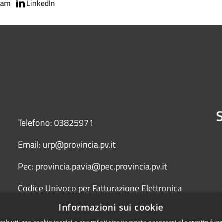
ram
LinkedIn
S
Telefono: 03825971
Email: urp@provincia.pv.it
Pec: provincia.pavia@pec.provincia.pv.it
Codice Univoco per Fatturazione Elettronica
(Fattura PA) UFYCZU
Informazioni sui cookie
web utilizza cookie tecnici e assimilati strettamente necessari al corretto fu