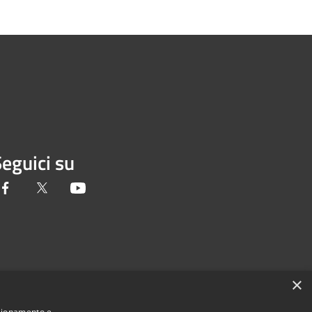
eguici su
Facebook
Twitter
Youtube
×
nzionamento e