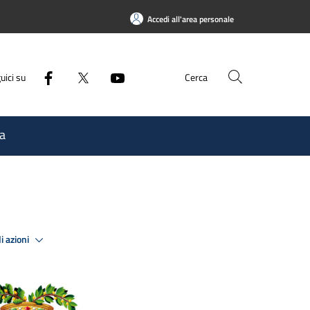
Accedi all'area personale
uici su
Cerca
a
i azioni