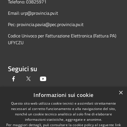
Telefono: 03825971
Email: urp@provincia.pv.it
Pec: provincia.pavia@pec.provincia.pv.it
Codice Univoco per Fatturazione Elettronica (Fattura PA)
UFYCZU
Seguici su
Facebook
Twitter
Youtube
×
Informazioni sui cookie
Questo sito web utilizza cookie tecnici e assimilati strettamente
RSS
Copyright © 2026 • Provincia di
necessari al corretto funzionamento e alla navigazione del sito,
Accessibilità
Pavia • Powered by
nonché un cookie tecnico analitico al solo fine di elaborare
Privacy
Municipium
Accesso
•
informazioni statistiche, aggregate e anonime.
Per maggiori dettagli, può consultare la cookie policy al seguente
link
Cookie
redazione