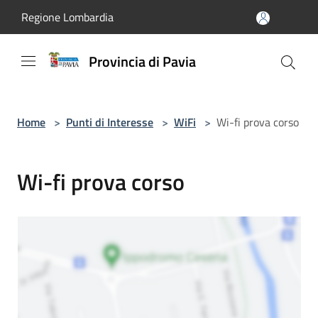
Salta al contenuto principale
Regione Lombardia
Provincia di Pavia
Home
>
Punti di Interesse
>
WiFi
>
Wi-fi prova corso
Wi-fi prova corso