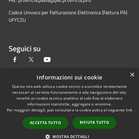
Pec: provincia.pavia@pec.provincia.pv.it
Codice Univoco per Fatturazione Elettronica (Fattura PA)
UFYCZU
Seguici su
Facebook
Twitter
Youtube
×
Informazioni sui cookie
Questo sito web utilizza cookie tecnici e assimilati strettamente
RSS
Copyright © 2026 • Provincia di
necessari al corretto funzionamento e alla navigazione del sito,
Accessibilità
Pavia • Powered by
nonché un cookie tecnico analitico al solo fine di elaborare
Privacy
Municipium
Accesso
•
informazioni statistiche, aggregate e anonime.
Per maggiori dettagli, può consultare la cookie policy al seguente
link
Cookie
redazione
Mappa del sito
RIFIUTA TUTTO
ACCETTA TUTTO
Credits
Link accessibilità
MOSTRA DETTAGLI