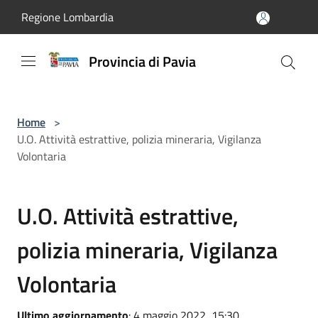
Salta al contenuto principale
Regione Lombardia
Provincia di Pavia
Home
>
U.O. Attività estrattive, polizia mineraria, Vigilanza
Volontaria
U.O. Attività estrattive,
polizia mineraria, Vigilanza
Volontaria
Ultimo aggiornamento
: 4 maggio 2022, 15:30