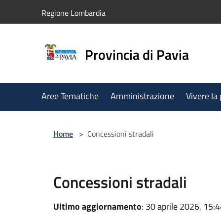
Salta al contenuto principale
Regione Lombardia
Provincia di Pavia
Aree Tematiche
Amministrazione
Vivere la
Home
>
Concessioni stradali
Concessioni stradali
Ultimo aggiornamento
: 30 aprile 2026, 15: