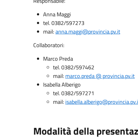
Responsabile:
Anna Maggi
tel. 0382/597273
mail:
anna.maggi@provincia.pv.it
Collaboratori:
Marco Preda
tel. 0382/597462
mail:
marco.preda @ provincia.pv.it
Isabella Alberigo
tel. 0382/597271
mail:
isabella.alberigo@provincia.pv.i
Modalità della presenta