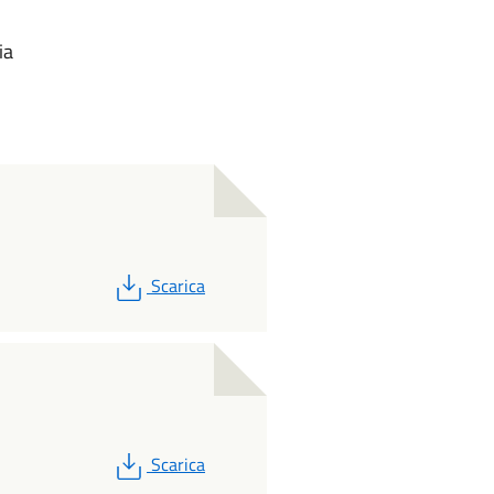
ia
PDF
Scarica
PDF
Scarica