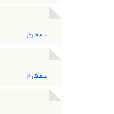
PDF
Scarica
PDF
Scarica