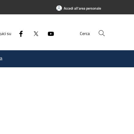
Accedi all'area personale
uici su
Cerca
a