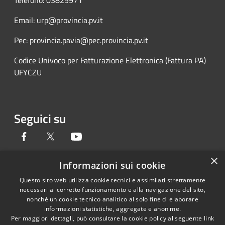
Telefono: 03825971
Email: urp@provincia.pv.it
Pec: provincia.pavia@pec.provincia.pv.it
Codice Univoco per Fatturazione Elettronica (Fattura PA)
UFYCZU
Seguici su
Facebook
Twitter
Youtube
×
Informazioni sui cookie
Questo sito web utilizza cookie tecnici e assimilati strettamente
RSS
Copyright © 2026 • Provincia di
necessari al corretto funzionamento e alla navigazione del sito,
Accessibilità
Pavia • Powered by
nonché un cookie tecnico analitico al solo fine di elaborare
Privacy
Municipium
Accesso
•
informazioni statistiche, aggregate e anonime.
Per maggiori dettagli, può consultare la cookie policy al seguente
link
Cookie
redazione