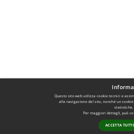
Informaz
Questo sito web utilizza cookie tecnici e ass
alla navigazione del sito, nonché un cookie 
statistiche
Per maggiori dettagli, può co
ACCETTA TUTT