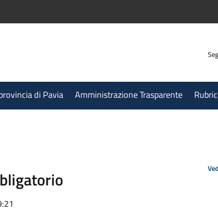
Seg
 provincia di Pavia
Amministrazione Trasparente
Rubric
Ved
bligatorio
9:21