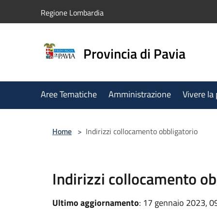
Salta al contenuto principale
Regione Lombardia
Provincia di Pavia
Aree Tematiche
Amministrazione
Vivere la
Home
>
Indirizzi collocamento obbligatorio
Indirizzi collocamento ob
Ultimo aggiornamento
: 17 gennaio 2023, 0