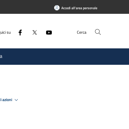
Accedi all'area personale
uici su
Cerca
a
i azioni