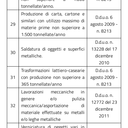
tonnellate/anno.
Produzione di carta, cartone e
D.d.u.o. 6
similari con utilizzo massimo di
29
agosto 2009 -
materie prime non superiore a
n. 8213
1.500 tonnellate/anno
D.d.u.o. n.
Saldatura di oggetti e superfici
13228 del 17
30
metalliche.
dicembre
2010
Trasformazioni lattiero-casearie
D.d.u.o. 6
31
con produzione non superiore a
agosto 2009 -
365 tonnellate/anno
n. 8213
Lavorazioni meccaniche in
D.d.u.o. n.
genere e/o pulizia
12772 del 23
32
meccanica/asportazione di
dicembre
materiale effettuate su metalli
2011
e/o leghe metalliche
Verniciatura di oggetti vari in