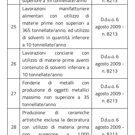
superiore a 35 tonnellate/anno
n. 8213
Lavorazioni manifatturiere
alimentari con utilizzo di
D.d.u.o. 6
materie prime non superiori a
25
agosto 2009 -
365 tonnellate/anno, ed utilizzo
n. 8213
di solventi in quantità inferiore
a 10 tonnellate/anno
Lavorazioni conciarie con
D.d.u.o. 6
utilizzo di materie prime aventi
26
agosto 2009 -
contenuto di solventi inferiore a
n. 8213
10 tonnellate/anno
Fonderie di metalli con
D.d.u.o. 6
produzione di oggetti metallici
27
agosto 2009 -
massimo non superiore a 35
n. 8213
tonnellate/anno
Produzione di ceramiche
artistiche esclusa la decoratura
D.d.u.o. 6
28
con utilizzo di materia prima
agosto 2009 -
non superiore a 1.000
n. 8213