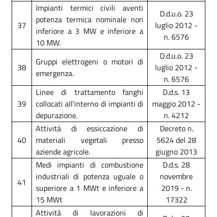
Impianti termici civili aventi
D.d.u.o. 23
potenza termica nominale non
37
luglio 2012 -
inferiore a 3 MW e inferiore a
n. 6576
10 MW.
D.d.u.o. 23
Gruppi elettrogeni o motori di
38
luglio 2012 -
emergenza.
n. 6576
Linee di trattamento fanghi
D.d.s. 13
39
collocati all'interno di impianti di
maggio 2012 -
depurazione.
n. 4212
Attività di essiccazione di
Decreto n.
40
materiali vegetali presso
5624 del 28
aziende agricole.
giugno 2013
Medi impianti di combustione
D.d.s. 28
industriali di potenza uguale o
novembre
41
superiore a 1 MWt e inferiore a
2019 - n.
15 MWt
17322
Attività di lavorazioni di