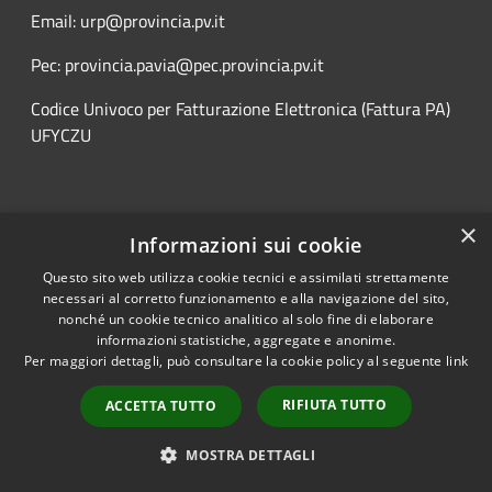
Email: urp@provincia.pv.it
Pec: provincia.pavia@pec.provincia.pv.it
Codice Univoco per Fatturazione Elettronica (Fattura PA)
UFYCZU
Seguici su
×
Informazioni sui cookie
Facebook
Twitter
Youtube
Questo sito web utilizza cookie tecnici e assimilati strettamente
necessari al corretto funzionamento e alla navigazione del sito,
nonché un cookie tecnico analitico al solo fine di elaborare
informazioni statistiche, aggregate e anonime.
Per maggiori dettagli, può consultare la cookie policy al seguente
link
RSS
Copyright © 2026 • Provincia di
Accessibilità
Pavia • Powered by
RIFIUTA TUTTO
ACCETTA TUTTO
Privacy
Municipium
Accesso
•
MOSTRA DETTAGLI
Cookie
redazione
Mappa del sito