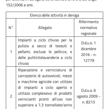
152/2006 e smi.
Elenco delle attività in deroga
Riferimento
N°
Allegato
normativo
regionale
Impianti a ciclo chiuso per la
D.d.u.o. 1
pulizia a secco di tessuti e
dicembre
1
pellami, escluse le pellicce, e
2016 - n.
delle pulitintolavanderie a ciclo
12779
chiuso
Riparazione e verniciatura di
carrozzerie di autoveicoli, mezzi
e macchine agricole con utilizzo
di impianti a ciclo aperto e
D.d.u.o. 6
utilizzo complessivo di prodotti
2
agosto 2009 -
vernicianti pronti all'uso non
n. 8213
superiore a 7,3 tonnellate/anno