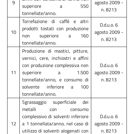
9
agosto 2009 -
superiore a 550
n. 8213
tonnellate/anno.
Torrefazione di caffè e altri
D.d.u.o. 6
prodotti tostati con produzione
10
agosto 2009 -
non superiore a 160
n. 8213
tonnellate/anno.
Produzione di mastici, pitture,
vernici, cere, inchiostri e affini
con produzione complessiva non
D.d.u.o. 6
11
superiore a 1.500
agosto 2009 -
tonnellate/anno, e consumo di
n. 8213
solvente inferiore a 100
tonnellate/anno.
Sgrassaggio superficiale dei
metalli con consumo
complessivo di solventi inferiore
D.d.u.o. 6
12
a 1 tonnellata/anno, nel caso di
agosto 2009 -
utilizzo di solventi alogenati con
n. 8213