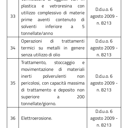
plastica e vetroresina con
D.d.u.o. 6
utilizzo complessivo di materie
33
agosto 2009 -
prime aventi contenuto di
n. 8213
solventi inferiore a 5
tonnellate/anno
Operazioni di trattamenti
D.d.u.o. 6
34
termici su metalli in genere
agosto 2009 -
senza utilizzo di olio
n. 8213
Trattamento, stoccaggio e
movimentazione di materiali
inerti polverulenti non
D.d.u.o. 6
35
pericolosi, con capacità massima
agosto 2009 -
di trattamento e deposito non
n. 8213
superiore a 200
tonnellate/giorno.
D.d.u.o. 6
36
Elettroerosione.
agosto 2009 -
n. 8213