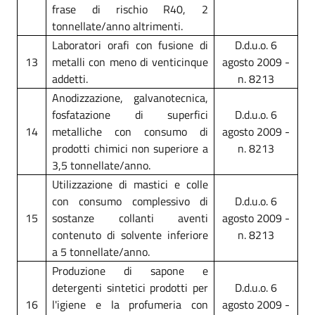
frase di rischio R40, 2
tonnellate/anno altrimenti.
Laboratori orafi con fusione di
D.d.u.o. 6
13
metalli con meno di venticinque
agosto 2009 -
addetti.
n. 8213
Anodizzazione, galvanotecnica,
fosfatazione di superfici
D.d.u.o. 6
14
metalliche con consumo di
agosto 2009 -
prodotti chimici non superiore a
n. 8213
3,5 tonnellate/anno.
Utilizzazione di mastici e colle
con consumo complessivo di
D.d.u.o. 6
15
sostanze collanti aventi
agosto 2009 -
contenuto di solvente inferiore
n. 8213
a 5 tonnellate/anno.
Produzione di sapone e
detergenti sintetici prodotti per
D.d.u.o. 6
16
l'igiene e la profumeria con
agosto 2009 -