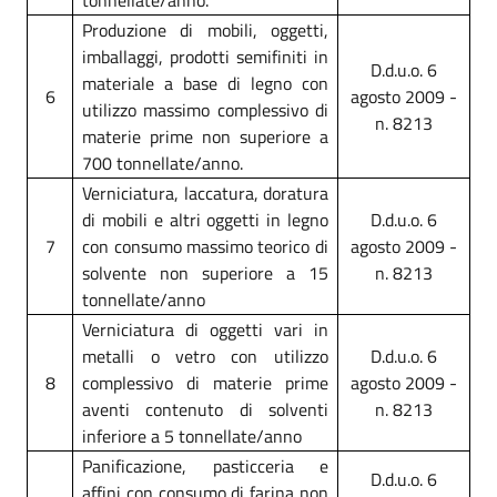
Produzione di mobili, oggetti,
imballaggi, prodotti semifiniti in
D.d.u.o. 6
materiale a base di legno con
6
agosto 2009 -
utilizzo massimo complessivo di
n. 8213
materie prime non superiore a
700 tonnellate/anno.
Verniciatura, laccatura, doratura
di mobili e altri oggetti in legno
D.d.u.o. 6
7
con consumo massimo teorico di
agosto 2009 -
solvente non superiore a 15
n. 8213
tonnellate/anno
Verniciatura di oggetti vari in
metalli o vetro con utilizzo
D.d.u.o. 6
8
complessivo di materie prime
agosto 2009 -
aventi contenuto di solventi
n. 8213
inferiore a 5 tonnellate/anno
Panificazione, pasticceria e
D.d.u.o. 6
affini con consumo di farina non