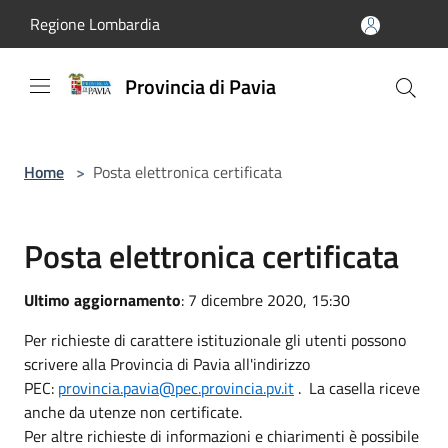
Salta al contenuto principale
Regione Lombardia
Provincia di Pavia
Home
>
Posta elettronica certificata
Posta elettronica certificata
Ultimo aggiornamento
: 7 dicembre 2020, 15:30
Per richieste di carattere istituzionale gli utenti possono
scrivere alla Provincia di Pavia all'indirizzo
PEC:
provincia.pavia@pec.provincia.pv.it
. La casella riceve
anche da utenze non certificate.
Per altre richieste di informazioni e chiarimenti è possibile