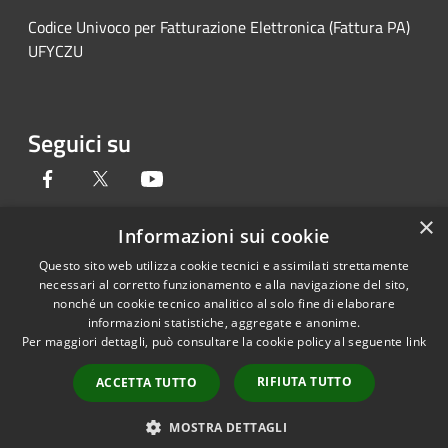
Codice Univoco per Fatturazione Elettronica (Fattura PA)
UFYCZU
Seguici su
Facebook
Twitter
Youtube
×
Informazioni sui cookie
Questo sito web utilizza cookie tecnici e assimilati strettamente
RSS
Copyright © 2026 • Provincia di
necessari al corretto funzionamento e alla navigazione del sito,
Accessibilità
Pavia • Powered by
nonché un cookie tecnico analitico al solo fine di elaborare
Privacy
Municipium
Accesso
•
informazioni statistiche, aggregate e anonime.
Per maggiori dettagli, può consultare la cookie policy al seguente
link
Cookie
redazione
Mappa del sito
RIFIUTA TUTTO
ACCETTA TUTTO
Credits
Link accessibilità
MOSTRA DETTAGLI